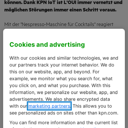
können. Dank KPN IoT ist L'OUI immer vernetzt und
möglichen Störungen immer einen Schritt voraus.
Mit der "Nespresso-Maschine für Cocktails" reagiert
L'OUI auf die wachsende Nachfrage nach Cocktails und
auf den derzeitigen Personalmangel in Bars und
Cookies and advertising
Restaurants. "Der Cocktailmarkt wächst rasant und
übernimmt einen Teil des Biermarktes", sagt Edwin de
With our cookies and similar technologies, we and
Koeyer, der zusammen mit Daan Gijbels L'OUI auf den
our partners track your internet behavior. We do
Markt gebracht hat.
this on our website, app, and beyond. For
example, we monitor what you search for, what
Für Unternehmer im Lebensmittel- und Getränkesektor
you click on, and what you purchase. With this
bietet diese Entwicklung gute Chancen. Cocktails
information, we personalize our website, app, and
haben eine höhere Gewinnspanne als z. B. Bier und
advertisements. We also share encrypted data
with our
marketing partners
. This allows you to
alkoholfreie Getränke. Mehr Cocktails bedeuten mehr
see personalized ads on sites other than kpn.com.
Umsatz. "Aber hinter der Theke können sie die
steigende Nachfrage nach Cocktails nicht bewältigen",
You can find more information and the current list