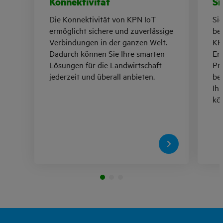
Konnektivität
Si
Die Konnektivität von KPN IoT
Sic
ermöglicht sichere und zuverlässige
be
Verbindungen in der ganzen Welt.
KPN
Dadurch können Sie Ihre smarten
En
Lösungen für die Landwirtschaft
Pr
jederzeit und überall anbieten.
be
Ih
kö