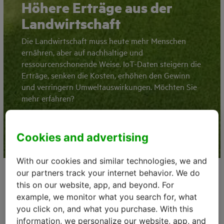
Höhere Erträge aus der
Landwirtschaft
Die Landwirtschaft muss heute mehr Menschen
ernähren, aber auf nachhaltige und
ressourcenschonende Weise. IoT-Daten steigern die
Erträge, senken die Kosten, erhöhen den Gewinn
und verringern Umweltauswirkungen. Möchten Sie
mehr erfahren?
Kontaktieren Sie uns
Cookies and advertising
With our cookies and similar technologies, we and
our partners track your internet behavior. We do
Warum IoT für die
this on our website, app, and beyond. For
Landwirtschaft verwenden?
example, we monitor what you search for, what
you click on, and what you purchase. With this
Sie können IoT in der Landwirtschaft einsetzen, um
information, we personalize our website, app, and
mit Precision Farming höhere Erträge zu erzielen. IoT