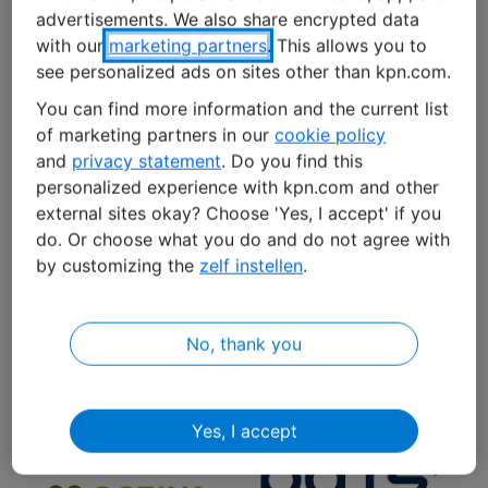
advertisements. We also share encrypted data
ermöglicht es Landwirten, die Qualität, Nachhaltigkeit
with our
marketing partners
. This allows you to
und Effizienz ihrer landwirtschaftlichen Arbeit zu
see personalized ads on sites other than kpn.com.
optimieren. Es gibt Einblick in die Gesundheit der
Pflanzen und des Viehbestands und ermöglicht auch
You can find more information and the current list
die Nutzung von Landwirtschaftsmaschinen, die das
of marketing partners in our
cookie policy
Land autonom bearbeiten.
and
privacy statement
. Do you find this
personalized experience with kpn.com and other
external sites okay? Choose 'Yes, I accept' if you
do. Or choose what you do and do not agree with
by customizing the
zelf instellen
.
Diese Unternehmen haben den
Sprung bereits gewagt
No, thank you
Yes, I accept