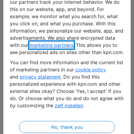
our partners track your internet behavior. We do
une solution à la fois inventive et simple : une
this on our website, app, and beyond. For
serrure que vous ouvrez avec votre smartphone.
example, we monitor what you search for, what
you click on, and what you purchase. With this
Un prototype a été rapidement développé. « Les
information, we personalize our website, app, and
fondateurs ont acheté les éléments électroniques
advertisements. We also share encrypted data
nécessaires et les ont assemblés dans une simple
with our
marketing partners
. This allows you to
see personalized ads on sites other than kpn.com.
cafetière », explique Kristin Pater, responsable
marketing de Clay. « En trois mois, ils avaient une
You can find more information and the current list
solution entièrement opérationnelle. Elle se composait
of marketing partners in our
cookie policy
d’une serrure, d’une cafetière remplie d’électronique,
and
privacy statement
. Do you find this
d’une carte SIM KPN, d’un site Web et d’une appli qui
personalized experience with kpn.com and other
external sites okay? Choose 'Yes, I accept' if you
permet d’ouvrir les portes à distance. »
do. Or choose what you do and do not agree with
by customizing the
zelf instellen
.
Entreprise en forte croissance
L’idée a suivi son chemin. En 2017, la start-up était
No, thank you
intégrée à la société mère
SALTO Systems
. Ensemble,