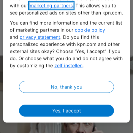
quali industria manifatturiera, mobilità, sanità,
with our
marketing partners
. This allows you to
commercio al dettaglio, agricoltura, logistica, energia,
see personalized ads on sites other than kpn.com.
cibi e bevande. E scopri cosa può fare KPN Internet of
Things per la tua impresa industrial iot.
You can find more information and the current list
of marketing partners in our
cookie policy
and
privacy statement
. Do you find this
Contattaci
personalized experience with kpn.com and other
external sites okay? Choose 'Yes, I accept' if you
do. Or choose what you do and do not agree with
by customizing the
zelf instellen
.
No, thank you
Yes, I accept