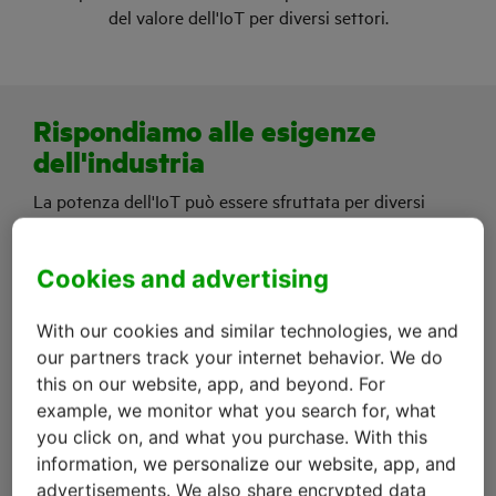
del valore dell'IoT per diversi settori.
Rispondiamo alle esigenze
dell'industria
La potenza dell'IoT può essere sfruttata per diversi
scopi: ottimizzare l'efficienza, migliorare la produttività,
aumentare la soddisfazione dei clienti, diventare più
Cookies and advertising
sostenibili o risparmiare sui costi. Oppure per tutti
questi obiettivi insieme. Tutto è possibile per la tua
With our cookies and similar technologies, we and
organizzazione e per la tua industria.
our partners track your internet behavior. We do
Abbiamo aiutato numerosi clienti con le nostre
this on our website, app, and beyond. For
soluzioni di
Connettività IoT
, come
M2M
,
LTE-M
e 5G. Di
example, we monitor what you search for, what
seguito è fornita una breve panoramica delle industrie
you click on, and what you purchase. With this
che possono beneficiare delle opportunità derivanti
information, we personalize our website, app, and
dall'IoT. Esplora i vantaggi offerti dall'IoT per settori
advertisements. We also share encrypted data