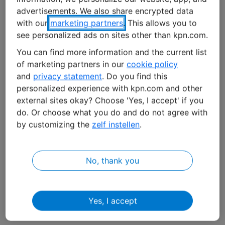
Negli ultimi mesi, KPN ha concluso sei nuovi accordi di
advertisements. We also share encrypted data
roaming, arrivando a un totale di 16 per un’espansione
with our
marketing partners
. This allows you to
significativa della presenza globale del roaming
LTE-M
.
see personalized ads on sites other than kpn.com.
Carolien Nijhuis, CEO di KPN IoT, afferma quanto segue
You can find more information and the current list
rispetto a questa crescita: “Siamo davvero contenti di
of marketing partners in our
cookie policy
poter permettere ai nostri clienti di accedere alle reti
and
privacy statement
. Do you find this
LTE-M di Telefonica (Spagna), Telenor (Danimarca),
personalized experience with kpn.com and other
DNA (Finlandia), Spark (Nuova Zelanda), Softbank
external sites okay? Choose 'Yes, I accept' if you
(Giappone) e Tele2 (Svezia). Molti dei nostri partner e
do. Or choose what you do and do not agree with
by customizing the
zelf instellen
.
clienti distribuiscono i loro prodotti in tutto il mondo, per
cui un roaming senza interruzioni è essenziale per i loro
servizi”.
No, thank you
LTE-M
è una tecnologia cellulare a bassa potenza per
aree estese (LPWA) appositamente sviluppata per le
Yes, I accept
applicazioni IoT o
M2M
. È l’ideale per dispositivi semplici
che trasmettono bassi volumi di dati per lunghi periodi