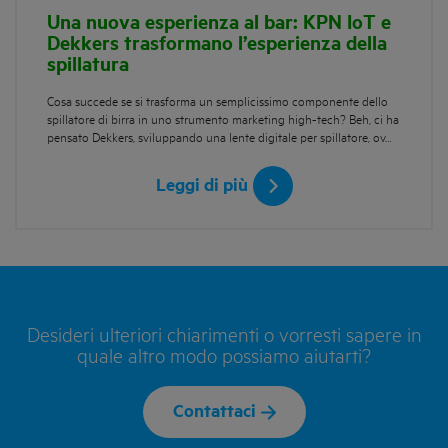
Una nuova esperienza al bar: KPN IoT e
Dekkers trasformano l’esperienza della
spillatura
Cosa succede se si trasforma un semplicissimo componente dello
spillatore di birra in uno strumento marketing high-tech? Beh, ci ha
pensato Dekkers, sviluppando una lente digitale per spillatore, ov…
Leggi di più
Desideri ulteriori chiarimenti o vorresti sapere in
quale altro modo possiamo aiutarti?
Contattaci