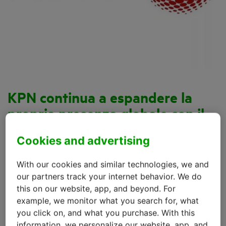
KPN continua a espandere la
propria presenza globale con il
roaming LTE-M
Cookies and advertising
Dal 2018, KPN vanta una rete LTE-M in tutta
With our cookies and similar technologies, we and
l’Olanda. Il roaming LTE-M è stato introdotto a
our partners track your internet behavior. We do
livello commerciale nel 2019 da AT&T, Orange,
this on our website, app, and beyond. For
Swisscom e KPN. Da quel momento hanno
example, we monitor what you search for, what
continuato ad aggiungersi nuovi operatori.
you click on, and what you purchase. With this
information, we personalize our website, app, and