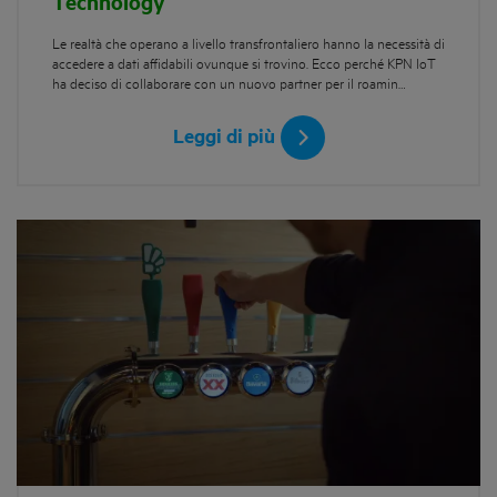
Technology
Le realtà che operano a livello transfrontaliero hanno la necessità di
accedere a dati affidabili ovunque si trovino. Ecco perché KPN IoT
ha deciso di collaborare con un nuovo partner per il roamin…
Leggi di più