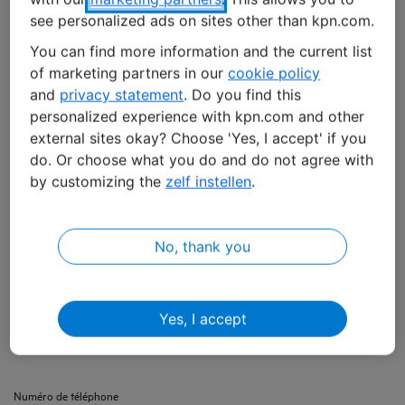
see personalized ads on sites other than kpn.com.
Adresse e-mail *
You can find more information and the current list
of marketing partners in our
cookie policy
and
privacy statement
. Do you find this
personalized experience with kpn.com and other
Prénom *
external sites okay? Choose 'Yes, I accept' if you
do. Or choose what you do and do not agree with
by customizing the
zelf instellen
.
Nom *
No, thank you
Nom de la société *
Yes, I accept
Numéro de téléphone