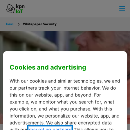
Home
Whitepaper Security
Cookies and advertising
Téléchargement livre blanc
Secure Networking
With our cookies and similar technologies, we and
our partners track your internet behavior. We do
this on our website, app, and beyond. For
example, we monitor what you search for, what
you click on, and what you purchase. With this
information, we personalize our website, app, and
advertisements. We also share encrypted data
with our
marketing partners
. This allows you to