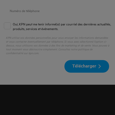
Oui, KPN peut me tenir informé(e) par courriel des dernières actualités,
produits, services et événements.
KPN utilise vos données personnelles pour vous envoyer les informations demandées
et vous contacter éventuellement par téléphone. Si vous avez sélectionné l’option ci-
dessus, nous utilisons vos données à des fins de marketing et de vente. Vous pouvez à
tout moment vous désinscrire simplement. Consultez notre politique de
confidentialité sur kpn.com.
Télécharger