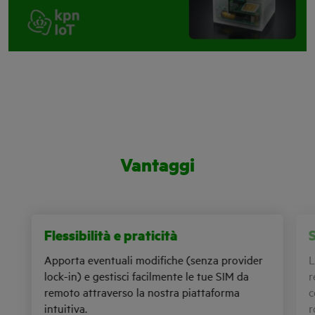
Vantaggi
Flessibilità e praticità
S
Apporta eventuali modifiche (senza provider
L
lock-in) e gestisci facilmente le tue SIM da
r
remoto attraverso la nostra piattaforma
c
intuitiva.
r