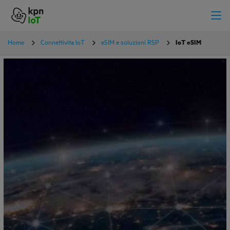
Home
Connettivita IoT
eSIM e soluzioni RSP
IoT eSIM