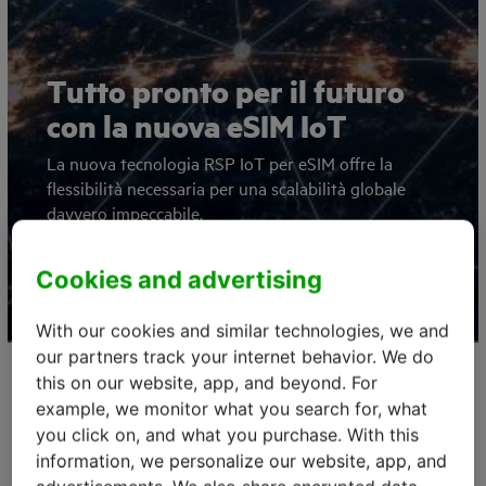
Tutto pronto per il futuro
con la nuova eSIM IoT
La nuova tecnologia RSP IoT per eSIM offre la
flessibilità necessaria per una scalabilità globale
davvero impeccabile.
Contattaci
Cookies and advertising
With our cookies and similar technologies, we and
our partners track your internet behavior. We do
this on our website, app, and beyond. For
example, we monitor what you search for, what
Un mondo di nuove possibilità
you click on, and what you purchase. With this
information, we personalize our website, app, and
È arrivata.
La eSIM di ultima generazione sviluppata per