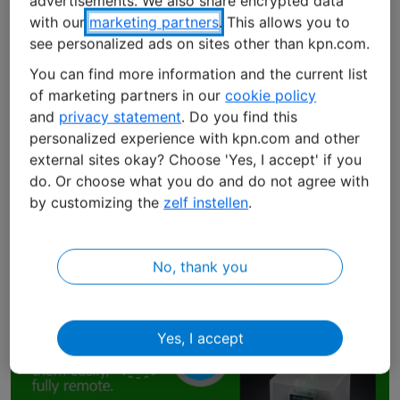
advertisements. We also share encrypted data
l’IoT
. Un passepartout per progetti IoT globali all’insegna
with our
marketing partners
. This allows you to
della massima libertà. Passa da un provider a un altro
see personalized ads on sites other than kpn.com.
ogni volta che vuoi, continua a crescere oltre confine e
You can find more information and the current list
gestisci le SIM da remoto: finalmente tutto questo è
of marketing partners in our
cookie policy
realtà. Ed è grazie a SGP.32, il nuovo standard per eSIM di
and
privacy statement
. Do you find this
GSMA, che combina il meglio delle tecnologie RSP
personalized experience with kpn.com and other
precedenti. Nessun vincolo, solo agilità. Sei alla ricerca di
external sites okay? Choose 'Yes, I accept' if you
flessibilità, stabilità e scalabilità? La nuova eSIM IoT è la
do. Or choose what you do and do not agree with
soluzione che fa per te.
by customizing the
zelf instellen
.
Demo IoT eSIM
No, thank you
Yes, I accept