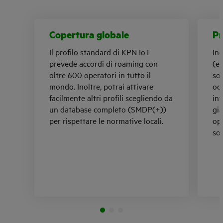
Copertura globale
Pr
Il profilo standard di KPN IoT
In
prevede accordi di roaming con
(e
oltre 600 operatori in tutto il
sol
mondo. Inoltre, potrai attivare
oc
facilmente altri profili scegliendo da
in
un database completo (SMDP(+))
già
per rispettare le normative locali.
op
sol