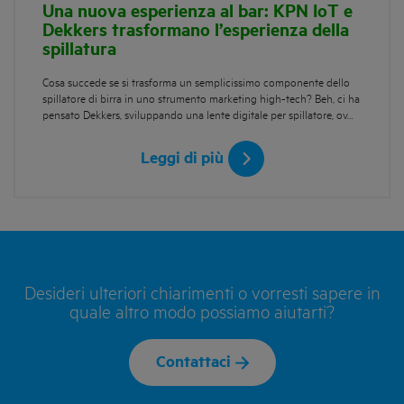
Una nuova esperienza al bar: KPN IoT e
Dekkers trasformano l’esperienza della
spillatura
Cosa succede se si trasforma un semplicissimo componente dello
spillatore di birra in uno strumento marketing high-tech? Beh, ci ha
pensato Dekkers, sviluppando una lente digitale per spillatore, ov…
Leggi di più
Desideri ulteriori chiarimenti o vorresti sapere in
quale altro modo possiamo aiutarti?
Contattaci