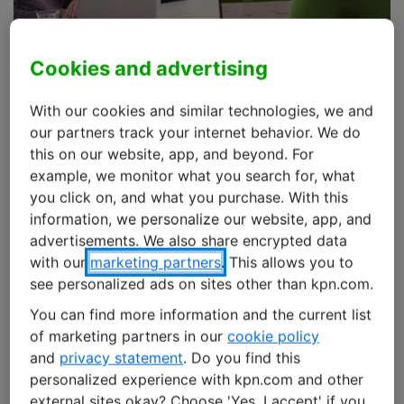
Cookies and advertising
With our cookies and similar technologies, we and
our partners track your internet behavior. We do
this on our website, app, and beyond. For
Webinar: How to get started
example, we monitor what you search for, what
you click on, and what you purchase. With this
with IoT eSIM
information, we personalize our website, app, and
advertisements. We also share encrypted data
Are you considering the adoption of the new IoT
with our
marketing partners
. This allows you to
eSIM (SGP.32)?
see personalized ads on sites other than kpn.com.
You can find more information and the current list
Then our webinar is a must-watch. Experts Łukasz
of marketing partners in our
cookie policy
Bałczewski, Product Manager M2M & IoT at IDEMIA
and
privacy statement
. Do you find this
Secure Transactions, and Bram van den Nouweland,
personalized experience with kpn.com and other
Product Manager IoT Connectivity at KPN IoT, will bring
external sites okay? Choose 'Yes, I accept' if you