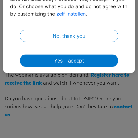
you up to speed on the following topics:
do. Or choose what you do and do not agree with
by customizing the
zelf instellen
.
The different eSIM and RSP solutions
Why you need a manageable eSIM
No, thank you
How the new IoT eSIM works
Yes, I accept
How you can get started
The webinar is available on-demand.
Register here to
receive the link
and watch it whenever you want.
Do you have questions about IoT eSIM? Or are you
curious how we can help you? Don’t hesitate to
contact
us
.