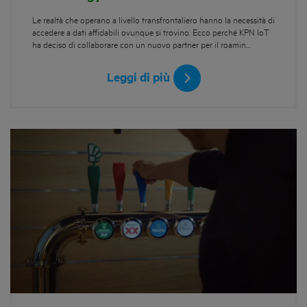
Le realtà che operano a livello transfrontaliero hanno la necessità di
accedere a dati affidabili ovunque si trovino. Ecco perché KPN IoT
ha deciso di collaborare con un nuovo partner per il roamin…
Leggi di più