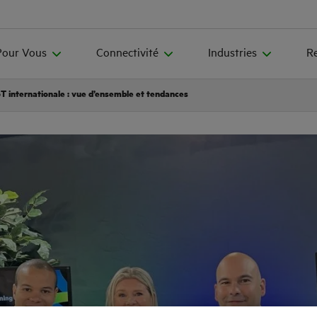
Pour Vous
Connectivité
Industries
R
oT internationale : vue d’ensemble et tendances