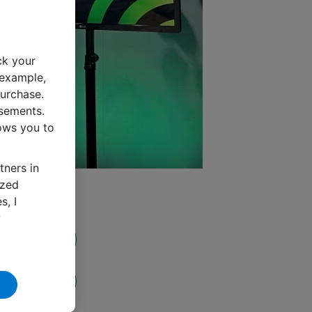
ck your
 example,
urchase.
isements.
lows you to
tners in
ized
s, I
Share
y