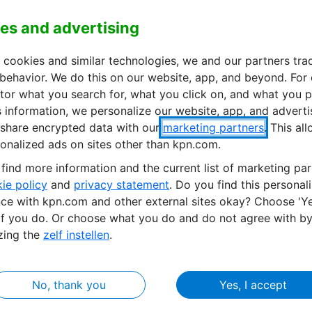
es and advertising
 cookies and similar technologies, we and our partners tra
 behavior. We do this on our website, app, and beyond. For
or what you search for, what you click on, and what you p
s information, we personalize our website, app, and advert
share encrypted data with our
marketing partners
. This al
onalized ads on sites other than kpn.com.
find more information and the current list of marketing par
ie policy
and
privacy statement
. Do you find this personal
ce with kpn.com and other external sites okay? Choose 'Ye
binaire sur la connectivité IoT
if you do. Or choose what you do and do not agree with b
vue d’ensemble et tendances
zing the
zelf instellen
.
rtage de leçons et d’informations sur les tendances et les
vité et de couverture IoT internationale.
No, thank you
Yes, I accept