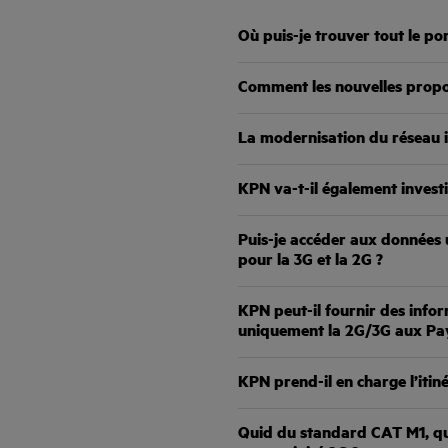
Où puis-je trouver tout le po
Comment les nouvelles propos
La modernisation du réseau im
KPN va-t-il également investi
Puis-je accéder aux données u
pour la 3G et la 2G ?
KPN peut-il fournir des infor
uniquement la 2G/3G aux Pa
KPN prend-il en charge l’itiné
Quid du standard CAT M1, qui 