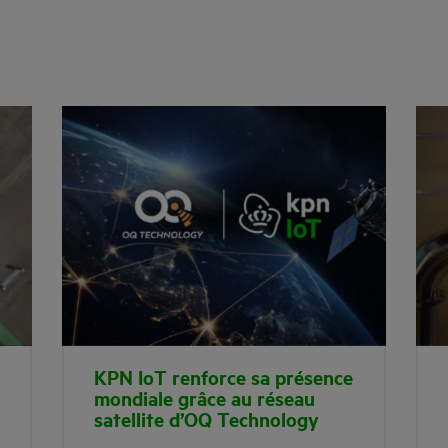
KPN IoT renforce sa présence
mondiale grâce au réseau
satellite d’OQ Technology