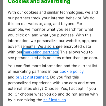
Cookies and advertising
clients de 1oT pourront désormais accéder au large
réseau international de KPN et à sa connectivité
With our cookies and similar technologies, we and
cellulaire sans faille. Cette avancée est la preuve de
our partners track your internet behavior. We do
notre volonté commune de fournir à nos clients les
this on our website, app, and beyond. For
solutions IoT les plus efficaces et fiables du monde
example, we monitor what you search for, what
entire.
you click on, and what you purchase. With this
information, we personalize our website, app, and
Qui est 1oT ?
advertisements. We also share encrypted data
with our
marketing partners
. This allows you to
1oT transforme le secteur de la connectivité IoT en
see personalized ads on sites other than kpn.com.
proposant un service de connectivité eSIM indépendant
You can find more information and the current list
des entreprises de télécommunications, qui priorise la
of marketing partners in our
cookie policy
vitesse et la flexibilité, tout en éliminant l’enfermement
and
privacy statement
. Do you find this
propriétaire. En collaborant avec plusieurs entreprises
personalized experience with kpn.com and other
de télécommunications, 1oT a intégré ses services à une
external sites okay? Choose 'Yes, I accept' if you
carte eSIM unique afin d’aider les entreprises à
do. Or choose what you do and do not agree with
by customizing the
zelf instellen
.
travailler plus facilement avec plusieurs fournisseurs de