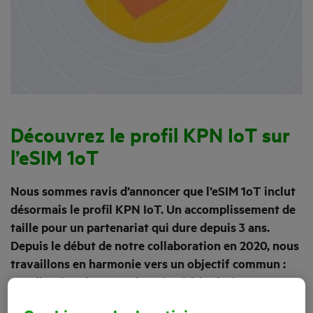
Découvrez le profil KPN IoT sur
l’eSIM 1oT
Nous sommes ravis d’annoncer que l’eSIM 1oT inclut
désormais le profil KPN IoT. Un accomplissement de
taille pour un partenariat qui dure depuis 3 ans.
Depuis le début de notre collaboration en 2020, nous
travaillons en harmonie vers un objectif commun :
exceller dans l’IoT, un domaine à l’évolution
fulgurante. Grâce à l’inclusion du profil KPN IoT, les