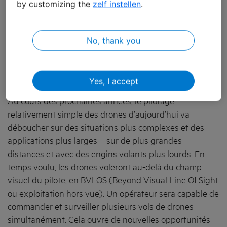
by customizing the
zelf instellen
.
Vols BVLOS (Beyond Visual Line Of Sight)
Jusqu’à présent, les drones étaient toujours
commandés par un pilote au sol qui conservait un
No, thank you
contact visuel avec les drones pendant toute la durée
du vol, ce qui est dénommé un vol VLOS (Visual Line Of
Sight ou exploitation en vue directe).
Yes, I accept
Au cours des prochaines années, le pilotage
relativement simple des drones d’aujourd’hui va
déboucher sur des situations plus complexes et des
applications plus larges – sur de plus grandes
distances et avec des engins volants plus lourds. En
temps voulu, les drones voleront au-delà du champ
visuel du pilote, en BVLOS (Beyond Visual Line Of Sight
ou exploitation hors vue). Un opérateur sera capable de
commander et surveiller plusieurs vols de drones
simultanément. Cela ouvre de nouvelles opportunités