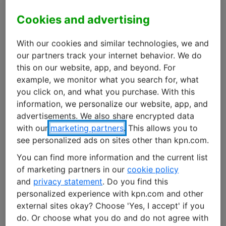
Company (DDC) et KPN, Havenbedrijf Rotterdam
(l’autorité du port de Rotterdam) explore des
Cookies and advertising
opportunités novatrices basées sur la technologie
du drone. Ensemble, ils prennent des mesures pour
With our cookies and similar technologies, we and
our partners track your internet behavior. We do
préparer notre espace aérien à des vols de drones
this on our website, app, and beyond. For
autonomes et sécurisé.
example, we monitor what you search for, what
you click on, and what you purchase. With this
« Le déploiement de drones s’inscrit dans l’ambition
information, we personalize our website, app, and
stratégique de Havenbedrijf Rotterdam de devenir un
advertisements. We also share encrypted data
port encore plus performant, sûr et durable », déclare
with our
marketing partners
. This allows you to
Ingrid Römers, conseillère principale chez Havenbedrijf
see personalized ads on sites other than kpn.com.
Rotterdam. « Dans le port hybride de demain, les drones
You can find more information and the current list
joueront un rôle important dans le transport aux côtés
of marketing partners in our
cookie policy
des navires, trains et camions. Avec nos partenaires,
and
privacy statement
. Do you find this
nous explorons toutes les applications possibles et
personalized experience with kpn.com and other
alignons progressivement notre espace aérien et nos
external sites okay? Choose 'Yes, I accept' if you
procédures sur cette vision. »
do. Or choose what you do and do not agree with